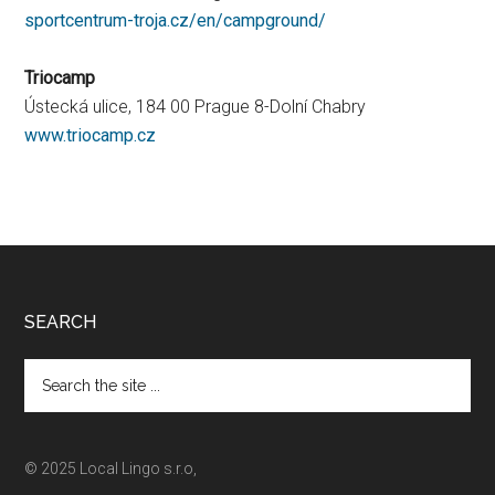
sportcentrum-troja.cz/en/campground/
Triocamp
Ústecká ulice, 184 00 Prague 8-Dolní Chabry
www.triocamp.cz
Footer
SEARCH
Search
the
site
...
© 2025 Local Lingo s.r.o,