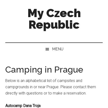
Skip
Skip
Skip
My Czech
to
to
to
main
secondary
footer
Republic
content
menu
More
than
a
MENU
destination
guide
Camping in Prague
Below is an alphabetical list of campsites and
campgrounds in or near Prague. Please contact them
directly with questions or to make a reservation.
Autocamp Dana Troja